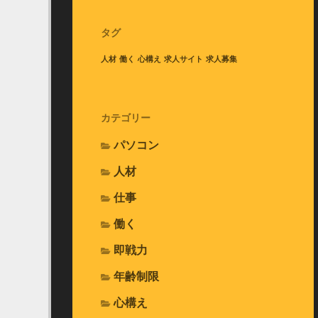
タグ
人材
働く
心構え
求人サイト
求人募集
カテゴリー
パソコン
人材
仕事
働く
即戦力
年齢制限
心構え