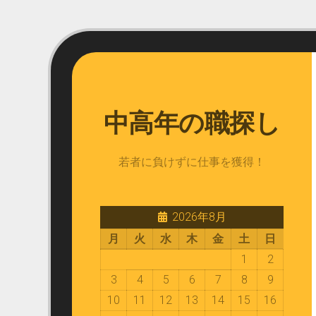
Skip
to
content
中高年の職探し
若者に負けずに仕事を獲得！
2026年8月
月
火
水
木
金
土
日
1
2
3
4
5
6
7
8
9
10
11
12
13
14
15
16