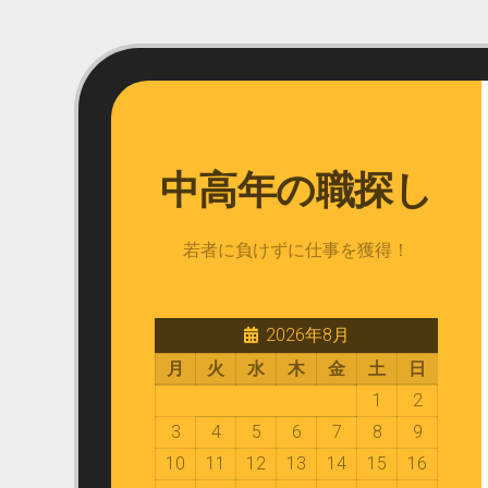
Skip
to
content
中高年の職探し
若者に負けずに仕事を獲得！
2026年8月
月
火
水
木
金
土
日
1
2
3
4
5
6
7
8
9
10
11
12
13
14
15
16