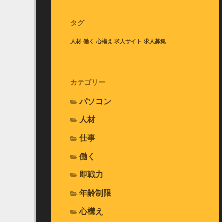
タグ
人材
働く
心構え
求人サイト
求人募集
カテゴリー
パソコン
人材
仕事
働く
即戦力
年齢制限
心構え